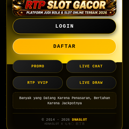
LOGIN
DAFTAR
PROMO
LIVE CHAT
RTP VVIP
LIVE DRAW
Banyak yang Datang Karena Penasaran, Bertahan
Karena Jackpotnya
© 2014 - 2026
DNASLOT
#DNASLOT X らモ〇 巨丁月